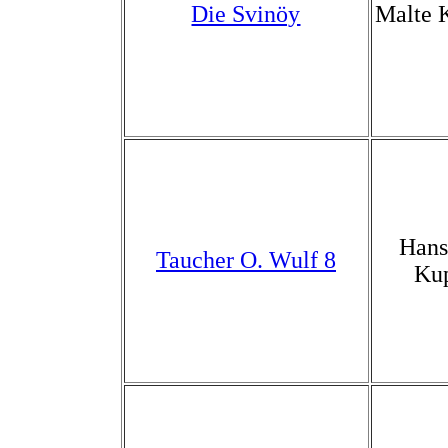
Die Svinöy
Malte 
Han
Taucher O. Wulf 8
Ku