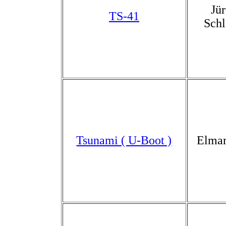
Jü
TS-41
Schl
Tsunami ( U-Boot )
Elmar