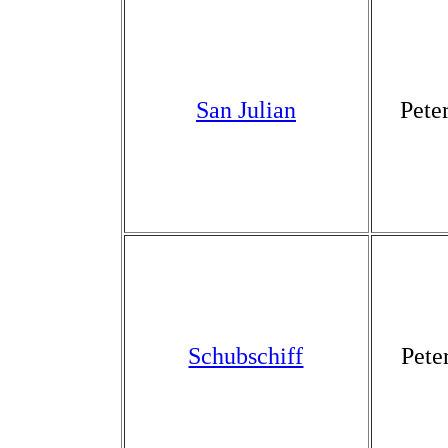
San Julian
Pete
Schubschiff
Pete